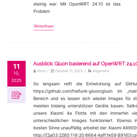
steinig war. Mit OpenWRT 24.10 ist das
Problem
Weiterlesen
Ausblick: Gluon basierend auf OpenWRT 24.1
11
Chrm
/
Oktober 11, 2025
/
Allgemein
10,
2025
So langsam reift die Entwicklung auf GitHu
https://github.com/freifunk-gluon/gluon im „main
Bereich und es lassen sich wieder Images für di
meisten bislang unterstützen Geräte bauen. Selbs
unsere Xiaomi 4a Flotte mit den immerhin vie
unterschiedlichen Images funktioniert. Ebenso i
besten Sinne unauffällig arbeitet der Xiaomi AX90
http://[2a03:2260:116:20:6664:4aff:fe59:8916]/cg