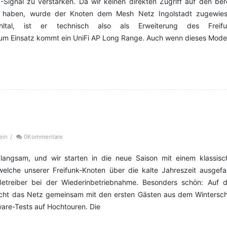
Signal zu verstärken. Da wir keinen direkten Zugriff auf den ber
 haben, wurde der Knoten dem Mesh Netz Ingolstadt zugewies
ltal, ist er technisch also als Erweiterung des Freifu
 Zum Einsatz kommt ein UniFi AP Long Range. Auch wenn dieses Model
ein
/
0Kommentare
 langsam, und wir starten in die neue Saison mit einem klassisc
elche unserer Freifunk-Knoten über die kalte Jahreszeit ausgefal
Betreiber bei der Wiederinbetriebnahme. Besonders schön: Auf 
acht das Netz gemeinsam mit den ersten Gästen aus dem Winterschl
ware-Tests auf Hochtouren. Die