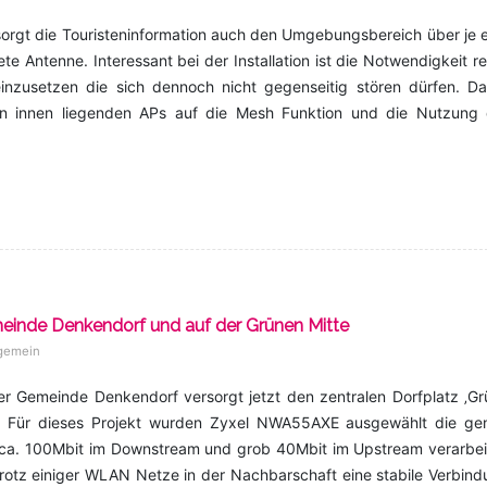
rsorgt die Touristeninformation auch den Umgebungsbereich über je 
 Antenne. Interessant bei der Installation ist die Notwendigkeit r
einzusetzen die sich dennoch nicht gegenseitig stören dürfen. Da
len innen liegenden APs auf die Mesh Funktion und die Nutzung 
einde Denkendorf und auf der Grünen Mitte
lgemein
der Gemeinde Denkendorf versorgt jetzt den zentralen Dorfplatz ‚G
net. Für dieses Projekt wurden Zyxel NWA55AXE ausgewählt die ge
m ca. 100Mbit im Downstream und grob 40Mbit im Upstream verarbei
otz einiger WLAN Netze in der Nachbarschaft eine stabile Verbind