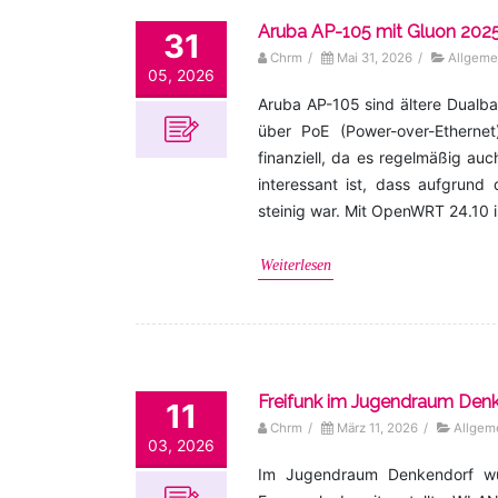
Aruba AP-105 mit Gluon 2025.1
31
Chrm
/
Mai 31, 2026
/
Allgeme
05, 2026
Aruba AP-105 sind ältere Dualba
über PoE (Power-over-Ethernet
finanziell, da es regelmäßig a
interessant ist, dass aufgrun
steinig war. Mit OpenWRT 24.10 
Weiterlesen
Freifunk im Jugendraum Den
11
Chrm
/
März 11, 2026
/
Allgem
03, 2026
Im Jugendraum Denkendorf wurd