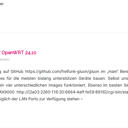
er
uf OpenWRT 24.10
gemein
g auf GitHub https://github.com/freifunk-gluon/gluon im „main“ Ber
es für die meisten bislang unterstützen Geräte bauen. Selbst uns
in vier unterschiedlichen Images funktioniert. Ebenso im besten S
 AX9000 http://[2a03:2260:116:20:6664:4aff:fe59:8916]/cgi-bin/st
üglich der LAN Ports zur Verfügung stehen –