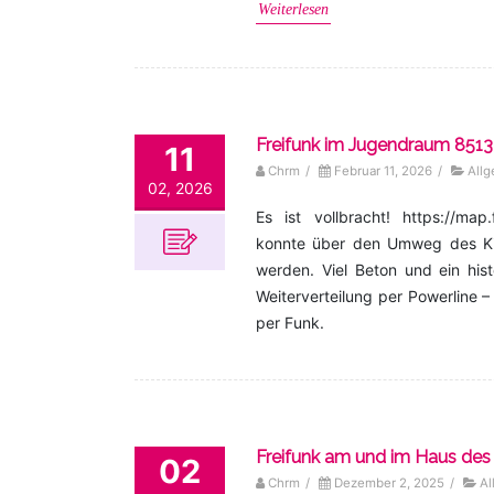
Weiterlesen
Freifunk im Jugendraum 85
11
Chrm
/
Februar 11, 2026
/
All
02, 2026
Es ist vollbracht! https://ma
konnte über den Umweg des Kir
werden. Viel Beton und ein hist
Weiterverteilung per Powerline 
per Funk.
Freifunk am und im Haus des 
02
Chrm
/
Dezember 2, 2025
/
Al