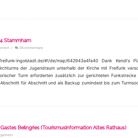
134 Stammham
gemein
/
0Kommentare
p.freifunk-ingolstadt.de/#!/de/map/642943a4fa40 Dank Kendi‘s Pi
chturms der Jugendraum unterhalb der Kirche mit Freifunk verso
orischer Turm erforderten zusätzlich zur gerichteten Funkstrecke
– Abschnitt für Abschnitt und als Backup zumindest bis zum Turmso
Gastes Beilngries (Tourismusinformation Altes Rathaus)
lgemein