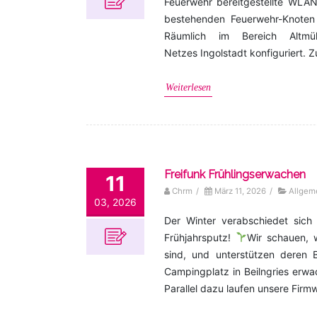
Feuerwehr bereitgestellte WLAN-
bestehenden Feuerwehr-Knoten
Räumlich im Bereich Altmüh
Netzes Ingolstadt konfiguriert.
Weiterlesen
Freifunk Frühlingserwachen
11
Chrm
/
März 11, 2026
/
Allgem
03, 2026
Der Winter verabschiedet sich
Frühjahrsputz!
Wir schauen, w
sind, und unterstützen deren 
Campingplatz in Beilngries erw
Parallel dazu laufen unsere Firm