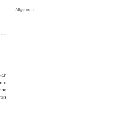
Allgemein
eich
ere
inne
atus