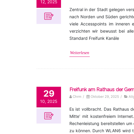
12, 2025
Zentral in der Stadt gelegen ve
nach Norden und Süden gerichtete
viele Accesspoints im inneren 
verzichten wir bewusst bei al
Standard Freifunk Kanäle
Weiterlesen
Freifunk am Rathaus der Gem
29
Chrm
/
Oktober 29, 2025
/
Al
10, 2025
Es ist vollbracht. Das Rathaus 
Mitte‘ mit kostenfreiem Inter
Rechenleistung bereitstellen u
zu können. Durch WLAN6 wird tr