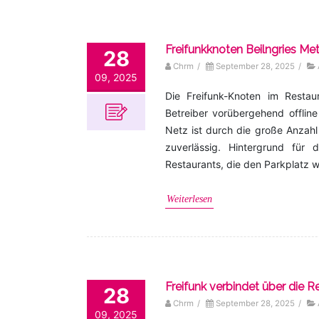
Freifunkknoten Beilngries Met
28
Chrm
/
September 28, 2025
/
09, 2025
Die Freifunk-Knoten im Restau
Betreiber vorübergehend offli
Netz ist durch die große Anzahl
zuverlässig. Hintergrund für
Restaurants, die den Parkplatz w
Weiterlesen
Freifunk verbindet über die 
28
Chrm
/
September 28, 2025
/
09, 2025