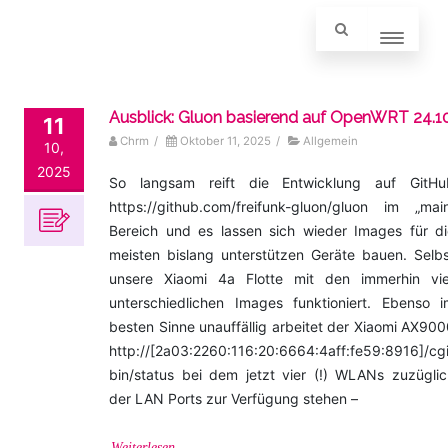
Ausblick: Gluon basierend auf OpenWRT 24.1
11
Chrm
/
Oktober 11, 2025
/
Allgemein
10,
2025
So langsam reift die Entwicklung auf GitHu
https://github.com/freifunk-gluon/gluon im „main
Bereich und es lassen sich wieder Images für di
meisten bislang unterstützen Geräte bauen. Selbs
unsere Xiaomi 4a Flotte mit den immerhin vie
unterschiedlichen Images funktioniert. Ebenso i
besten Sinne unauffällig arbeitet der Xiaomi AX90
http://[2a03:2260:116:20:6664:4aff:fe59:8916]/cg
bin/status bei dem jetzt vier (!) WLANs zuzüglic
der LAN Ports zur Verfügung stehen –
Weiterlesen