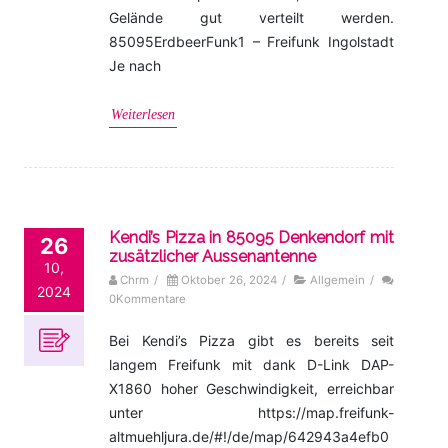
Gelände gut verteilt werden.
85095ErdbeerFunk1 – Freifunk Ingolstadt
Je nach
Weiterlesen
Kendi’s Pizza in 85095 Denkendorf mit
26
zusätzlicher Aussenantenne
10,
Chrm
/
Oktober 26, 2024
/
Allgemein
/
2024
0Kommentare
Bei Kendi’s Pizza gibt es bereits seit
langem Freifunk mit dank D-Link DAP-
X1860 hoher Geschwindigkeit, erreichbar
unter https://map.freifunk-
altmuehljura.de/#!/de/map/642943a4efb0